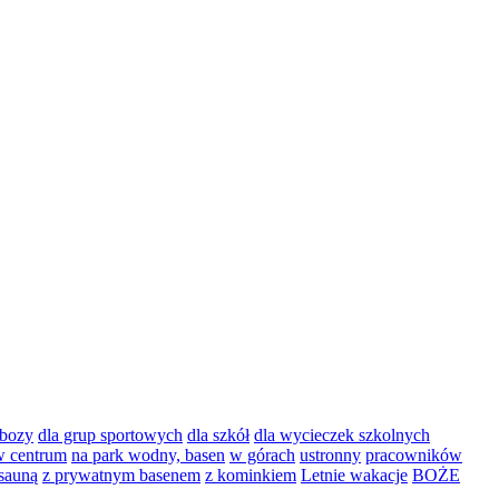
bozy
dla grup sportowych
dla szkół
dla wycieczek szkolnych
w centrum
na park wodny, basen
w górach
ustronny
pracowników
 sauną
z prywatnym basenem
z kominkiem
Letnie wakacje
BOŻE