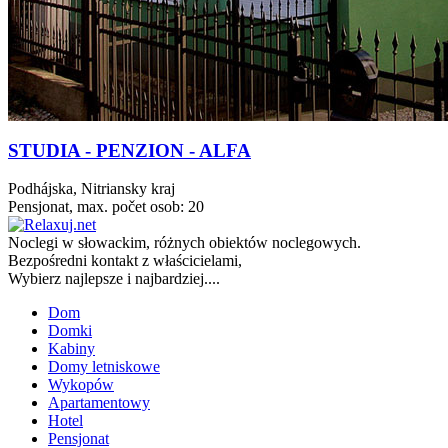
STUDIA - PENZION - ALFA
Podhájska, Nitriansky kraj
Pensjonat, max. počet osob: 20
Noclegi w
słowackim
, różnych obiektów noclegowych.
Bezpośredni kontakt z właścicielami,
Wybierz najlepsze i najbardziej....
Dom
Domki
Kabiny
Domy letniskowe
Wykopów
Apartamentowy
Hotel
Pensjonat