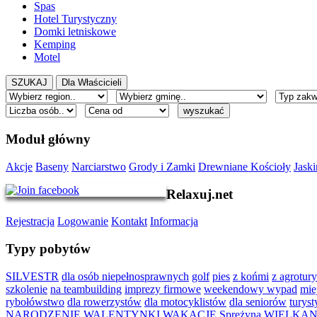
Spas
Hotel Turystyczny
Domki letniskowe
Kemping
Motel
Moduł główny
Akcje
Baseny
Narciarstwo
Grody i Zamki
Drewniane Kościoły
Jaski
Relaxuj.net
Rejestracja
Logowanie
Kontakt
Informacja
Typy pobytów
SILVESTR
dla osób niepełnosprawnych
golf
pies
z końmi
z agrotury
szkolenie
na teambuilding
imprezy firmowe
weekendowy wypad
mie
rybołówstwo
dla rowerzystów
dla motocyklistów
dla seniorów
turys
NARODZENIE
WALENTYNKI
WAKACJE Sprężyna
WIELKA