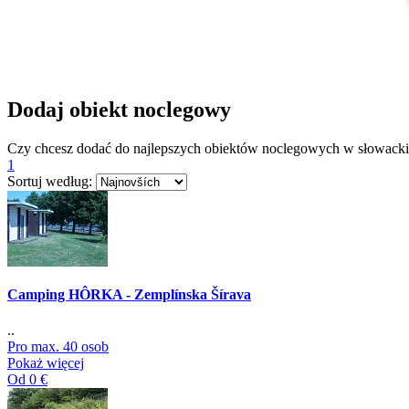
Dodaj obiekt noclegowy
Czy chcesz dodać do najlepszych obiektów noclegowych w słowack
1
Sortuj według:
Camping HÔRKA - Zemplínska Šírava
..
Pro max. 40 osob
Pokaż więcej
Od 0 €