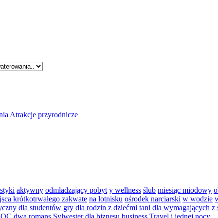
nia
Atrakcje przyrodnicze
styki
aktywny
odmładzający pobyt
y wellness
ślub
miesiąc miodowy
o
jsca krótkotrwałego zakwate
na lotnisku
ośrodek narciarski
w wodzie
tyczny
dla studentów gry
dla rodzin z dziećmi
tani
dla wymagających
z
NOC
dwa
romans
Sylwester
dla biznesu
business Travel
i jednej nocy