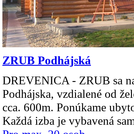
ZRUB Podhájská
DREVENICA - ZRUB sa nac
Podhájska, vzdialené od žel
cca. 600m. Ponúkame ubyto
Každá izba je vybavená sa