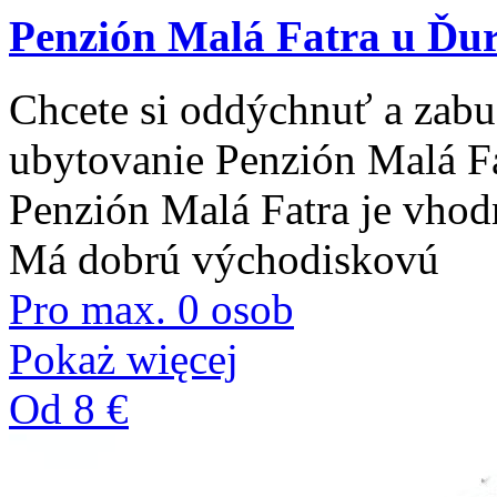
Penzión Malá Fatra u Ďu
Chcete si oddýchnuť a zabu
ubytovanie Penzión Malá Fat
Penzión Malá Fatra je vhod
Má dobrú východiskovú
Pro max. 0 osob
Pokaż więcej
Od 8 €