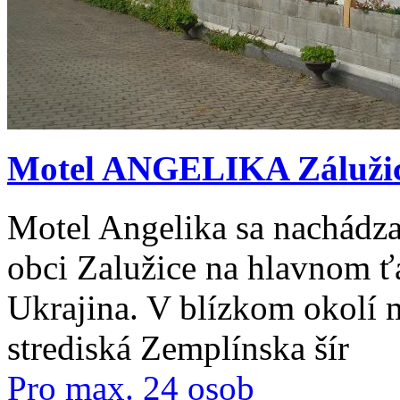
Motel ANGELIKA Záluži
Motel Angelika sa nachádza
obci Zalužice na hlavnom 
Ukrajina. V blízkom okolí 
strediská Zemplínska šír
Pro max. 24 osob