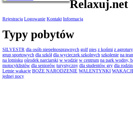
Relaxuj.net
Rejestracja
Logowanie
Kontakt
Informacja
Typy pobytów
SILVESTR
dla osób niepełnosprawnych
golf
pies
z końmi
z agrotury
grup sportowych
dla szkół
dla wycieczek szkolnych
szkolenie
na tea
na lotnisku
ośrodek narciarski
w wodzie
w centrum
na park wodny, b
motocyklistów
dla seniorów
turystyczny
dla studentów gry
dla rodzin
Letnie wakacje
BOŻE NARODZENIE
WALENTYNKI
WAKACJE 
jednej nocy