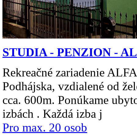
STUDIA - PENZION - A
Rekreačné zariadenie ALFA 
Podhájska, vzdialené od žel
cca. 600m. Ponúkame ubytov
izbách . Každá izba j
Pro max. 20 osob