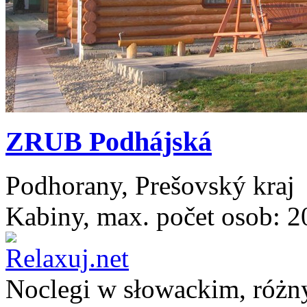
ZRUB Podhájská
Podhorany, Prešovský kraj
Kabiny, max. počet osob: 2
Noclegi w
słowackim
, róż