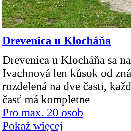
Drevenica u Klocháňa
Drevenica u Klocháňa sa n
Ivachnová len kúsok od zná
rozdelená na dve časti, kaž
časť má kompletne
Pro max. 20 osob
Pokaż więcej