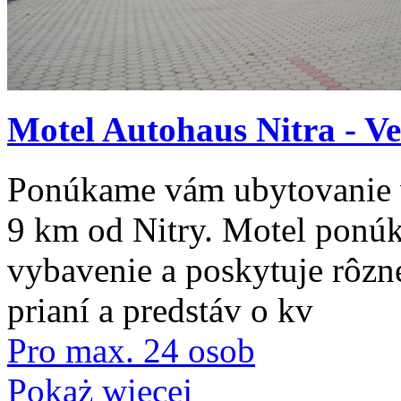
Motel Autohaus Nitra - V
Ponúkame vám ubytovanie 
9 km od Nitry. Motel ponúk
vybavenie a poskytuje rôzn
prianí a predstáv o kv
Pro max. 24 osob
Pokaż więcej