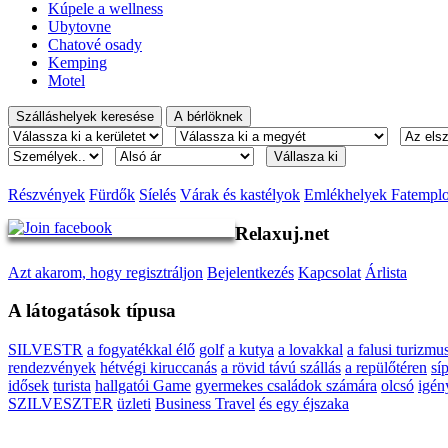
Kúpele a wellness
Ubytovne
Chatové osady
Kemping
Motel
Részvények
Fürdők
Síelés
Várak és kastélyok
Emlékhelyek Fatempl
Relaxuj.net
Azt akarom, hogy regisztráljon
Bejelentkezés
Kapcsolat
Árlista
A látogatások típusa
SILVESTR
a fogyatékkal élő
golf
a kutya
a lovakkal
a falusi turizmu
rendezvények
hétvégi kiruccanás
a rövid távú szállás
a repülőtéren
sí
idősek
turista
hallgatói Game
gyermekes családok számára
olcsó
igén
SZILVESZTER
üzleti
Business Travel
és egy éjszaka