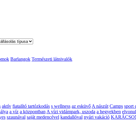
omok
Barlangok
Természeti látnivalók
s
aktív
fiatalító tartózkodás
s wellness
az esküvő
A nászút
Camps
sport 
pálya
a víz
a központban
A vízi vidámpark, uszoda
a hegyekben
elvonul
yes
szaunával
saját medencével
kandallóval
nyári vakáció
KARÁCSO