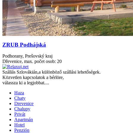
ZRUB Podhájská
Podhorany, Prešovský kraj
Dřevenice, max. počet osob: 20
Szállás
Szlovákián
,a különböző szállási lehetőségek.
Közvetlen kapcsolatok a bérlöre,
válassza ki a legjobbat....
Haza
Chaty
Drevenice
Chalupy
Privát
Apartmán
Hotel
Penzión