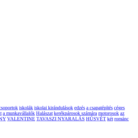
csoportok
iskolák
iskolai kirándulások
edzés
a csapatépítés
céges
t
a munkavállalók
Halászat
kerékpárosok számára
motorosok
az
NY
VALENTINE
TAVASZI NYARALÁS
HÚSVÉT
két
románc