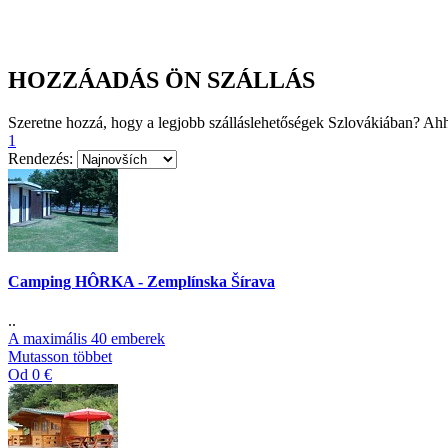
HOZZÁADÁS ÖN SZÁLLÁS
Szeretne hozzá, hogy a legjobb szálláslehetőségek Szlovákiában? Ahh
1
Rendezés:
Camping HÔRKA - Zemplínska Šírava
..
A maximális 40 emberek
Mutasson többet
Od 0 €