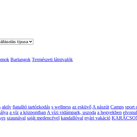
omok
Barlangok
Természeti látnivalók
s
aktív
fiatalító tartózkodás
s wellness
az esküvő
A nászút
Camps
sport 
pálya
a víz
a központban
A vízi vidámpark, uszoda
a hegyekben
elvonul
yes
szaunával
saját medencével
kandallóval
nyári vakáció
KARÁCSO