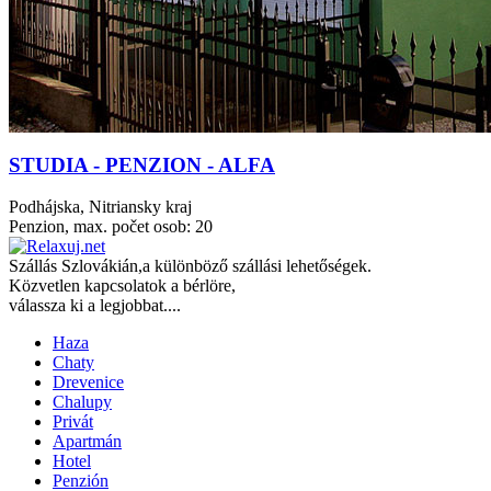
STUDIA - PENZION - ALFA
Podhájska, Nitriansky kraj
Penzion, max. počet osob: 20
Szállás
Szlovákián
,a különböző szállási lehetőségek.
Közvetlen kapcsolatok a bérlöre,
válassza ki a legjobbat....
Haza
Chaty
Drevenice
Chalupy
Privát
Apartmán
Hotel
Penzión