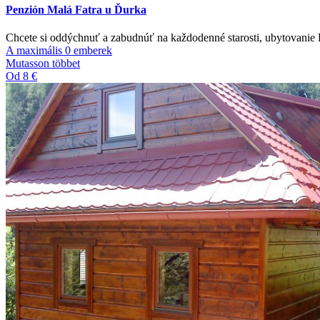
Penzión Malá Fatra u Ďurka
Chcete si oddýchnuť a zabudnúť na každodenné starosti, ubytovanie 
A maximális 0 emberek
Mutasson többet
Od 8 €