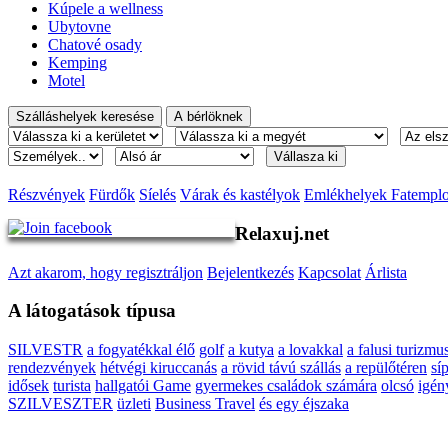
Kúpele a wellness
Ubytovne
Chatové osady
Kemping
Motel
Részvények
Fürdők
Síelés
Várak és kastélyok
Emlékhelyek Fatempl
Relaxuj.net
Azt akarom, hogy regisztráljon
Bejelentkezés
Kapcsolat
Árlista
A látogatások típusa
SILVESTR
a fogyatékkal élő
golf
a kutya
a lovakkal
a falusi turizmu
rendezvények
hétvégi kiruccanás
a rövid távú szállás
a repülőtéren
sí
idősek
turista
hallgatói Game
gyermekes családok számára
olcsó
igén
SZILVESZTER
üzleti
Business Travel
és egy éjszaka