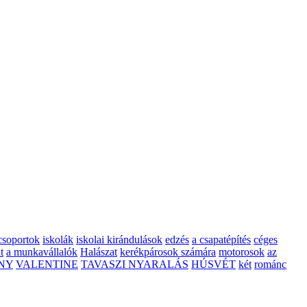
csoportok
iskolák
iskolai kirándulások
edzés
a csapatépítés
céges
t
a munkavállalók
Halászat
kerékpárosok számára
motorosok
az
NY
VALENTINE
TAVASZI NYARALÁS
HÚSVÉT
két
románc