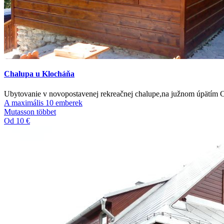
Chalupa u Klocháňa
Ubytovanie v novopostavenej rekreačnej chalupe,na južnom úpätím 
A maximális 10 emberek
Mutasson többet
Od 10 €