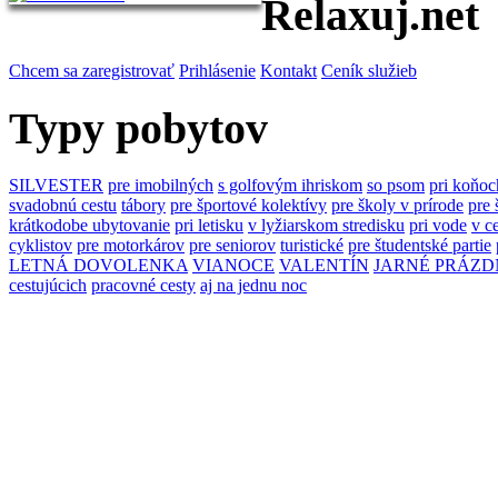
Relaxuj.net
Chcem sa zaregistrovať
Prihlásenie
Kontakt
Ceník služieb
Typy pobytov
SILVESTER
pre imobilných
s golfovým ihriskom
so psom
pri koňoc
svadobnú cestu
tábory
pre športové kolektívy
pre školy v prírode
pre 
krátkodobe ubytovanie
pri letisku
v lyžiarskom stredisku
pri vode
v c
cyklistov
pre motorkárov
pre seniorov
turistické
pre študentské partie
LETNÁ DOVOLENKA
VIANOCE
VALENTÍN
JARNÉ PRÁZD
cestujúcich
pracovné cesty
aj na jednu noc