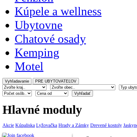
Kúpele a wellness
Ubytovne
Chatové osady
Kemping
Motel
Hlavné moduly
Akcie
Kúpaliska
Lyžovačka
Hrady a Zámky
Drevené kostoly
Jaskyn