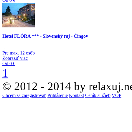
Od 0 €
Hotel FLÓRA *** - Slovenský raj - Čingov
..
Pre max. 12 osôb
Zobraziť viac
Od 0 €
1
© 2012 - 2014 by relaxuj.n
Chcem sa zaregistrovať
Prihlásenie
Kontakt
Ceník služieb
VOP