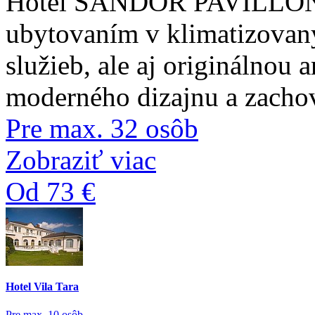
Hotel SANDOR PAVILLON V
ubytovaním v klimatizovaný
služieb, ale aj originálnou
moderného dizajnu a zacho
Pre max. 32 osôb
Zobraziť viac
Od 73 €
Hotel Vila Tara
Pre max. 10 osôb