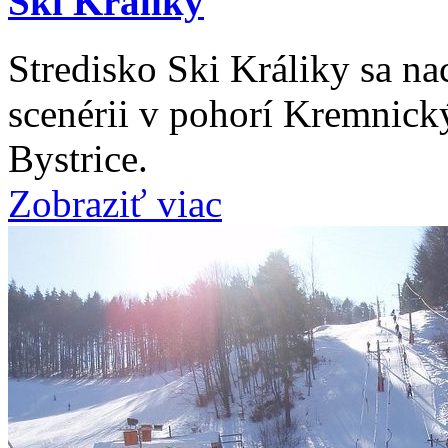
Ski Králiky
Stredisko Ski Králiky sa na
scenérii v pohorí Kremnick
Bystrice.
Zobraziť viac