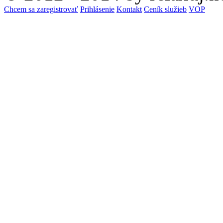
Chcem sa zaregistrovať
Prihlásenie
Kontakt
Ceník služieb
VOP