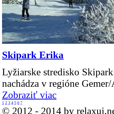
Skipark Erika
Lyžiarske stredisko Skipar
nachádza v regióne Gemer/
Zobraziť viac
1
2
3
4
5
6
7
© 2012 - 2014 by relaxuj.n