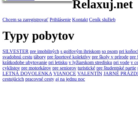
Relaxuj.net
Chcem sa zaregistrovať
Prihlásenie
Kontakt
Ceník služieb
Typy pobytov
SILVESTER
pre imobilných
s golfovým ihriskom
so psom
pri koňoc
svadobnú cestu
tábory
pre športové kolektívy
pre školy v prírode
pre 
krátkodobe ubytovanie
pri letisku
v lyžiarskom stredisku
pri vode
v c
cyklistov
pre motorkárov
pre seniorov
turistické
pre študentské partie
LETNÁ DOVOLENKA
VIANOCE
VALENTÍN
JARNÉ PRÁZD
cestujúcich
pracovné cesty
aj na jednu noc