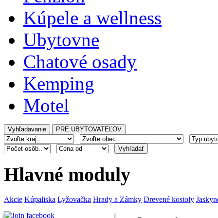
Kúpele a wellness
Ubytovne
Chatové osady
Kemping
Motel
Hlavné moduly
Akcie
Kúpaliska
Lyžovačka
Hrady a Zámky
Drevené kostoly
Jaskyn