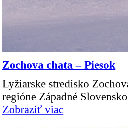
Zochova chata – Piesok
Lyžiarske stredisko Zochov
regióne Západné Slovensko
Zobraziť viac