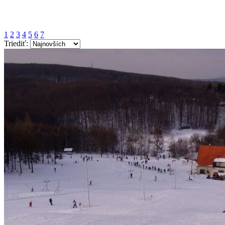
1
2
3
4
5
6
7
Triediť: