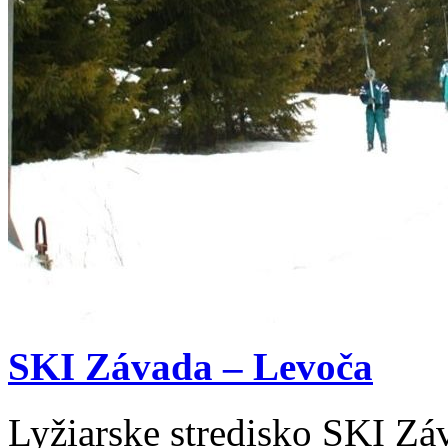
SKI Závada – Levoča
Lyžiarske stredisko SKI Zá