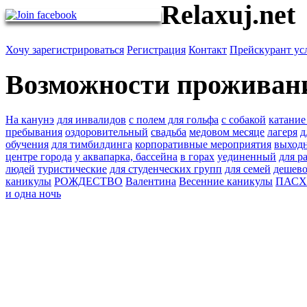
Relaxuj.net
Хочу зарегистрироваться
Регистрация
Контакт
Прейскурант ус
Возможности проживан
На канунэ
для инвалидов
с полем для гольфа
с собакой
катание
пребывания
оздоровительный
свадьба
медовом месяце
лагеря
д
обучения
для тимбилдинга
корпоративные мероприятия
выход
центре города
у аквапарка, бассейна
в горах
уединенный
для р
людей
туристические
для студенческих групп
для семей
дешев
каникулы
РОЖДЕСТВО
Валентина
Весенние каникулы
ПАС
и одна ночь