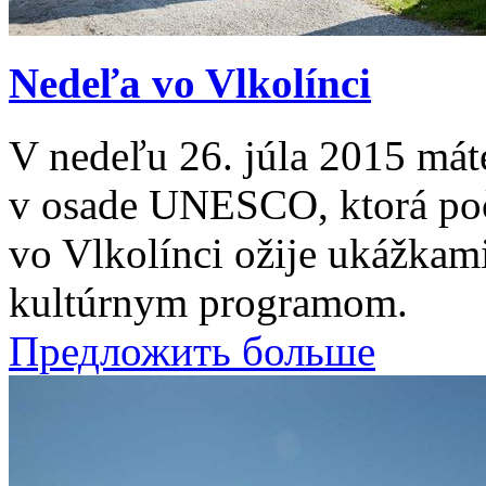
Nedeľa vo Vlkolínci
V nedeľu 26. júla 2015 mát
v osade UNESCO, ktorá poč
vo Vlkolínci ožije ukážkam
kultúrnym programom.
Предложить больше