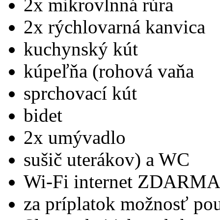
2x mikrovlnná rúra
2x rýchlovarná kanvica
kuchynský kút
kúpeľňa (rohová vaňa
sprchovací kút
bidet
2x umývadlo
sušič uterákov) a WC
Wi-Fi internet ZDARM
za príplatok možnosť pou