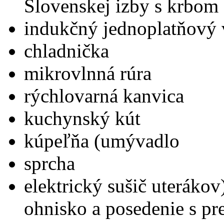
Slovenskej izby s krbom 
indukčný jednoplatňový 
chladnička
mikrovlnná rúra
rýchlovarná kanvica
kuchynský kút
kúpeľňa (umývadlo
sprcha
elektrický sušič uteráko
ohnisko a posedenie s p