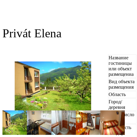
Privát Elena
Название
гостиницы
или объект
размещениа
Вид объекта
размещения
Область
Город/
деревня
Макс. число
персон
Стоимость
за одну