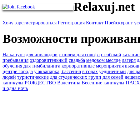
Relaxuj.net
Хочу зарегистрироваться
Регистрация
Контакт
Прейскурант ус
Возможности проживан
На канунэ
для инвалидов
с полем для гольфа
с собакой
катание
пребывания
оздоровительный
свадьба
медовом месяце
лагеря
д
обучения
для тимбилдинга
корпоративные мероприятия
выход
центре города
у аквапарка, бассейна
в горах
уединенный
для р
людей
туристические
для студенческих групп
для семей
дешев
каникулы
РОЖДЕСТВО
Валентина
Весенние каникулы
ПАС
и одна ночь