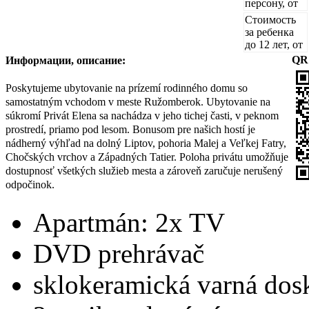
персону, от
Стоимость
за ребенка
до 12 лет, от
Информации, описание:
QR
Poskytujeme ubytovanie na prízemí rodinného domu so
samostatným vchodom v meste Ružomberok. Ubytovanie na
súkromí Privát Elena sa nachádza v jeho tichej časti, v peknom
prostredí, priamo pod lesom. Bonusom pre našich hostí je
nádherný výhľad na dolný Liptov, pohoria Malej a Veľkej Fatry,
Chočských vrchov a Západných Tatier. Poloha privátu umožňuje
dostupnosť všetkých služieb mesta a zároveň zaručuje nerušený
odpočinok.
Apartmán: 2x TV
DVD prehrávač
sklokeramická varná dos