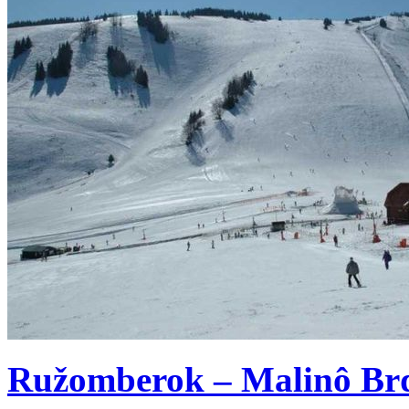
Ružomberok – Malinô Brd