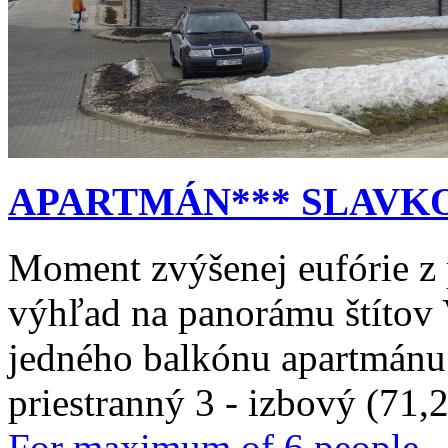
APARTMÁN*** SLAVK
Moment zvýšenej eufórie z
výhľad na panorámu štítov 
jedného balkónu apartmánu 
priestranný 3 - izbový (71,
For maximum of 6 people