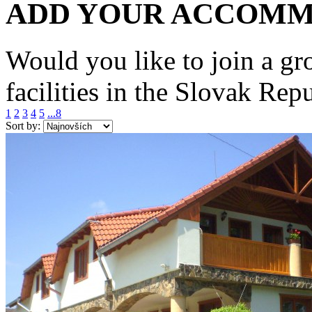
ADD YOUR ACCOM
Would you like to join a g
facilities in the Slovak Re
1
2
3
4
5
...8
Sort by: