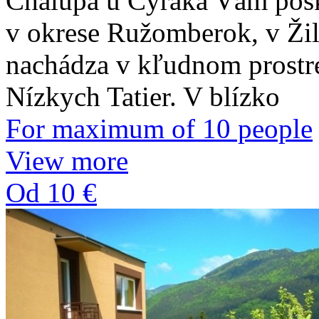
Chalupa u Cyráka Vám posk
v okrese Ružomberok, v Žil
nachádza v kľudnom prostr
Nízkych Tatier. V blízko
For maximum of 10 people
View more
Od 10 €