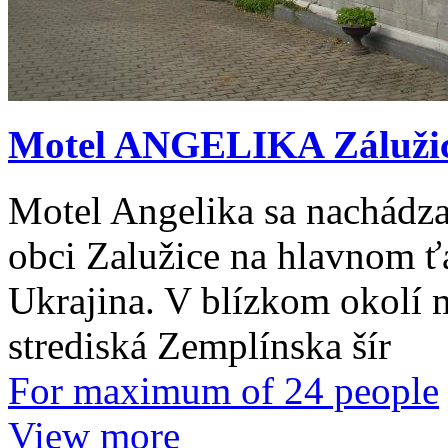
Motel ANGELIKA Záluži
Motel Angelika sa nachádza
obci Zalužice na hlavnom 
Ukrajina. V blízkom okolí 
strediská Zemplínska šír
For maximum of 24 people
View more