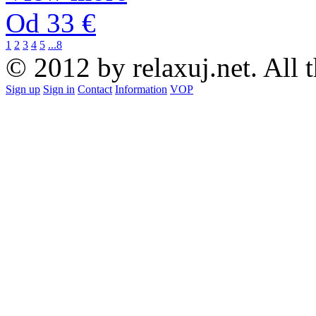
Od 33 €
1
2
3
4
5
...8
© 2012 by relaxuj.net. All t
Sign up
Sign in
Contact
Information
VOP