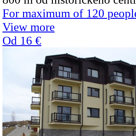
For maximum of 120 peopl
View more
Od 16 €