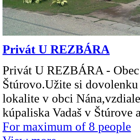
Privát U REZBÁRA
Privát U REZBÁRA - Obec N
Štúrovo.Užite si dovolenku
lokalite v obci Nána,vzdia
kúpaliska Vadaš v Štúrove
For maximum of 8 people