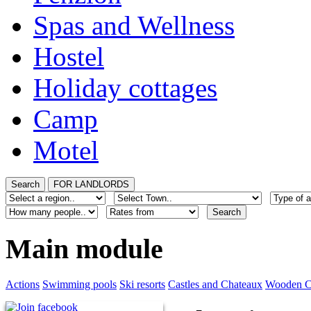
Spas and Wellness
Hostel
Holiday cottages
Camp
Motel
Main module
Actions
Swimming pools
Ski resorts
Castles and Chateaux
Wooden C