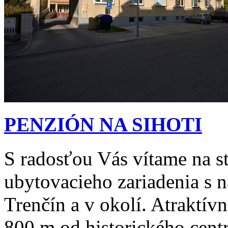
PENZIÓN NA SIHOTI
S radosťou Vás vítame na 
ubytovacieho zariadenia s 
Trenčín a v okolí. Atraktívn
800 m od historického cent