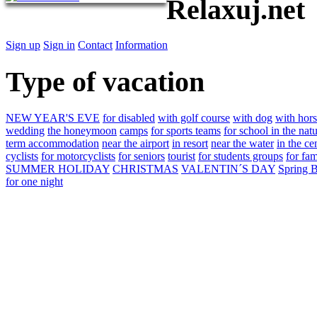
Relaxuj.net
Sign up
Sign in
Contact
Information
Type of vacation
NEW YEAR'S EVE
for disabled
with golf course
with dog
with hors
wedding
the honeymoon
camps
for sports teams
for school in the nat
term accommodation
near the airport
in resort
near the water
in the ce
cyclists
for motorcyclists
for seniors
tourist
for students groups
for fam
SUMMER HOLIDAY
CHRISTMAS
VALENTIN´S DAY
Spring 
for one night