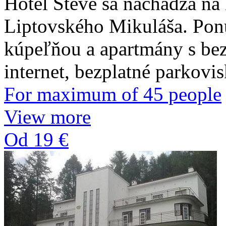
Hotel Steve sa nachádza na 
Liptovského Mikuláša. Pon
kúpeľňou a apartmány s be
internet, bezplatné parkovis
For maximum of 45 people
View more
Od 19 €