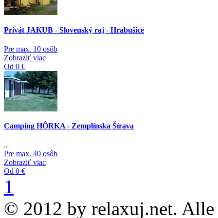
Privát JAKUB - Slovenský raj - Hrabušice
Pre max. 10 osôb
Zobraziť viac
Od 0 €
Camping HÔRKA - Zemplínska Šírava
..
Pre max. 40 osôb
Zobraziť viac
Od 0 €
1
© 2012 by relaxuj.net. Alle