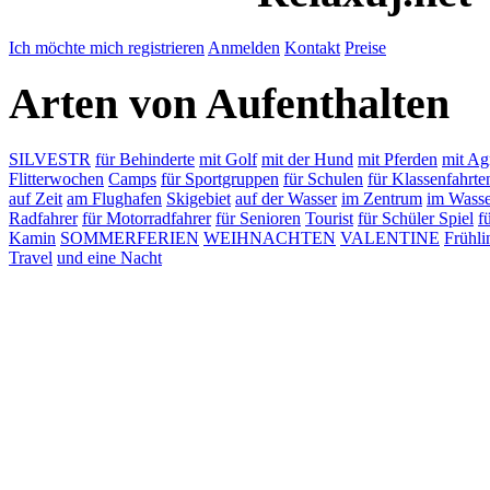
Ich möchte mich registrieren
Anmelden
Kontakt
Preise
Arten von Aufenthalten
SILVESTR
für Behinderte
mit Golf
mit der Hund
mit Pferden
mit Ag
Flitterwochen
Camps
für Sportgruppen
für Schulen
für Klassenfahrte
auf Zeit
am Flughafen
Skigebiet
auf der Wasser
im Zentrum
im Wass
Radfahrer
für Motorradfahrer
für Senioren
Tourist
für Schüler Spiel
f
Kamin
SOMMERFERIEN
WEIHNACHTEN
VALENTINE
Frühli
Travel
und eine Nacht