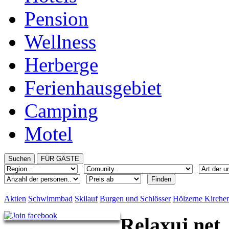
Pension
Wellness
Herberge
Ferienhausgebiet
Camping
Motel
Aktien
Schwimmbad
Skilauf
Burgen und Schlösser
Hölzerne Kirche
Relaxuj.net