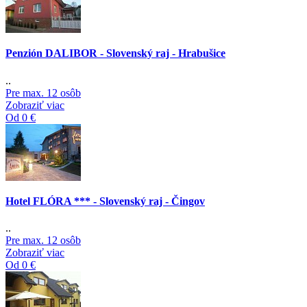
Penzión DALIBOR - Slovenský raj - Hrabušice
..
Pre max. 12 osôb
Zobraziť viac
Od 0 €
Hotel FLÓRA *** - Slovenský raj - Čingov
..
Pre max. 12 osôb
Zobraziť viac
Od 0 €