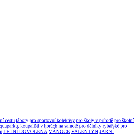
ní cestu
tábory
pro sportovní kolektivy
pro školy v přírodě
pro školní
aquaparku, koupališti
v horách
na samotě
pro dělníky
rybářské
pro
m
LETNÍ DOVOLENÁ
VÁNOCE
VALENTÝN
JARNÍ