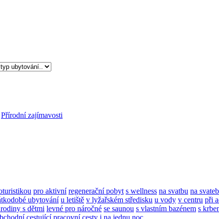
Přírodní zajímavosti
oturistikou
pro aktivní
regenerační pobyt
s wellness
na svatbu
na svateb
átkodobé ubytování
u letiště
v lyžařském středisku
u vody
v centru
při 
 rodiny s dětmi
levné
pro náročné
se saunou
s vlastním bazénem
s krbe
bchodní cestující
pracovní cesty
i na jednu noc