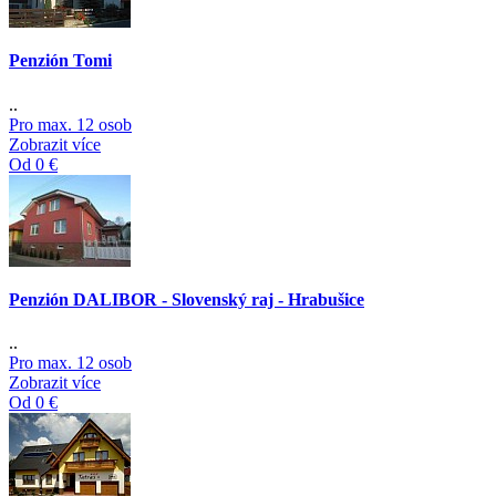
Penzión Tomi
..
Pro max. 12 osob
Zobrazit více
Od 0 €
Penzión DALIBOR - Slovenský raj - Hrabušice
..
Pro max. 12 osob
Zobrazit více
Od 0 €