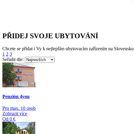
PŘIDEJ SVOJE UBYTOVÁNÍ
Chcete se přidat i Vy k nejlepším ubytovacím zařízením na Slovensku
1
2
3
Seřadit dle:
Penzión 4you
Pro max. 10 osob
Zobrazit více
Od 0 €