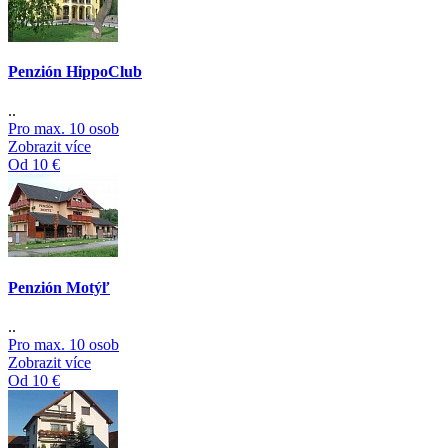
Penzión HippoClub
..
Pro max. 10 osob
Zobrazit více
Od 10 €
Penzión Motýľ
..
Pro max. 10 osob
Zobrazit více
Od 10 €