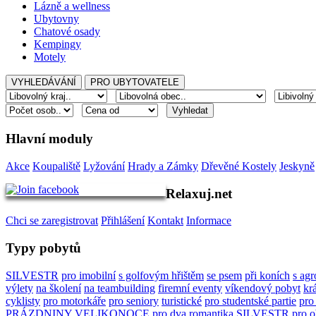
Lázně a wellness
Ubytovny
Chatové osady
Kempingy
Motely
Hlavní moduly
Akce
Koupaliště
Lyžování
Hrady a Zámky
Dřevěné Kostely
Jeskyně
Relaxuj.net
Chci se zaregistrovat
Přihlášení
Kontakt
Informace
Typy pobytů
SILVESTR
pro imobilní
s golfovým hřištěm
se psem
při koních
s agr
výlety
na školení
na teambuilding
firemní eventy
víkendový pobyt
kr
cyklisty
pro motorkáře
pro seniory
turistické
pro studentské partie
pro
PRÁZDNINY
VELIKONOCE
pro dva
romantika
SILVESTR
pro o