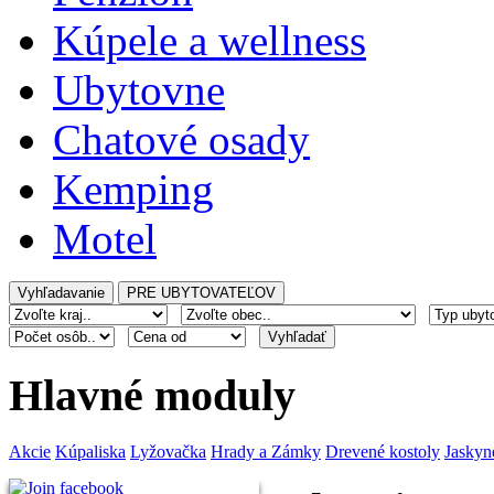
Kúpele a wellness
Ubytovne
Chatové osady
Kemping
Motel
Hlavné moduly
Akcie
Kúpaliska
Lyžovačka
Hrady a Zámky
Drevené kostoly
Jaskyn