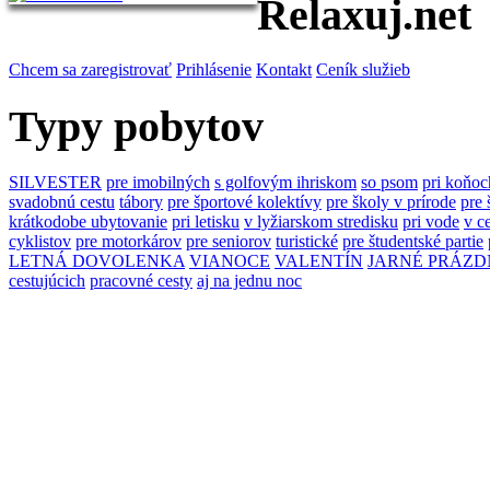
Relaxuj.net
Chcem sa zaregistrovať
Prihlásenie
Kontakt
Ceník služieb
Typy pobytov
SILVESTER
pre imobilných
s golfovým ihriskom
so psom
pri koňoc
svadobnú cestu
tábory
pre športové kolektívy
pre školy v prírode
pre 
krátkodobe ubytovanie
pri letisku
v lyžiarskom stredisku
pri vode
v c
cyklistov
pre motorkárov
pre seniorov
turistické
pre študentské partie
LETNÁ DOVOLENKA
VIANOCE
VALENTÍN
JARNÉ PRÁZD
cestujúcich
pracovné cesty
aj na jednu noc