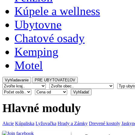
Kúpele a wellness
Ubytovne
Chatové osady
Kemping
Motel
Hlavné moduly
Akcie
Kúpaliska
Lyžovačka
Hrady a Zámky
Drevené kostoly
Jaskyn