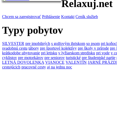
Relaxuj.net
Chcem sa zaregistrovať
Prihlásenie
Kontakt
Ceník služieb
Typy pobytov
SILVESTER
pre imobilných
s golfovým ihriskom
so psom
pri koňoc
svadobnú cestu
tábory
pre športové kolektívy
pre školy v prírode
pre 
krátkodobe ubytovanie
pri letisku
v lyžiarskom stredisku
pri vode
v c
cyklistov
pre motorkárov
pre seniorov
turistické
pre študentské partie
LETNÁ DOVOLENKA
VIANOCE
VALENTÍN
JARNÉ PRÁZD
cestujúcich
pracovné cesty
aj na jednu noc