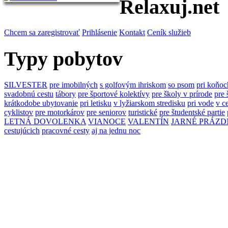
Relaxuj.net
Chcem sa zaregistrovať
Prihlásenie
Kontakt
Ceník služieb
Typy pobytov
SILVESTER
pre imobilných
s golfovým ihriskom
so psom
pri koňoc
svadobnú cestu
tábory
pre športové kolektívy
pre školy v prírode
pre 
krátkodobe ubytovanie
pri letisku
v lyžiarskom stredisku
pri vode
v c
cyklistov
pre motorkárov
pre seniorov
turistické
pre študentské partie
LETNÁ DOVOLENKA
VIANOCE
VALENTÍN
JARNÉ PRÁZD
cestujúcich
pracovné cesty
aj na jednu noc