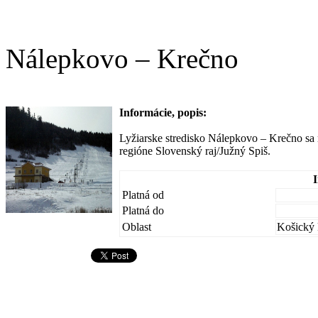
Nálepkovo – Krečno
Informácie, popis:
Lyžiarske stredisko Nálepkovo – Krečno sa
regióne Slovenský raj/Južný Spiš.
Platná od
Platná do
Oblast
Košický 