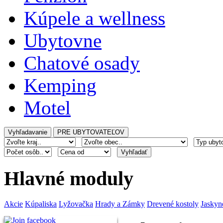
Kúpele a wellness
Ubytovne
Chatové osady
Kemping
Motel
Hlavné moduly
Akcie
Kúpaliska
Lyžovačka
Hrady a Zámky
Drevené kostoly
Jaskyn