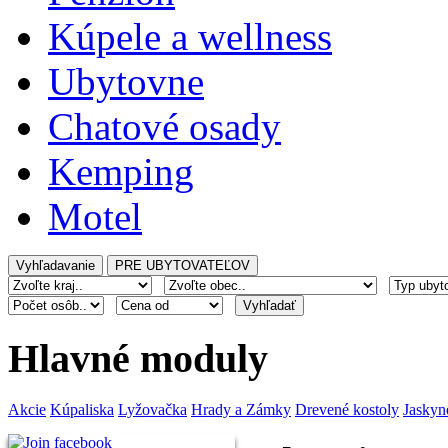
Kúpele a wellness
Ubytovne
Chatové osady
Kemping
Motel
Hlavné moduly
Akcie
Kúpaliska
Lyžovačka
Hrady a Zámky
Drevené kostoly
Jaskyn