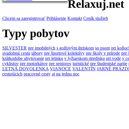
Relaxuj.net
Chcem sa zaregistrovať
Prihlásenie
Kontakt
Ceník služieb
Typy pobytov
SILVESTER
pre imobilných
s golfovým ihriskom
so psom
pri koňoc
svadobnú cestu
tábory
pre športové kolektívy
pre školy v prírode
pre 
krátkodobe ubytovanie
pri letisku
v lyžiarskom stredisku
pri vode
v c
cyklistov
pre motorkárov
pre seniorov
turistické
pre študentské partie
LETNÁ DOVOLENKA
VIANOCE
VALENTÍN
JARNÉ PRÁZD
cestujúcich
pracovné cesty
aj na jednu noc