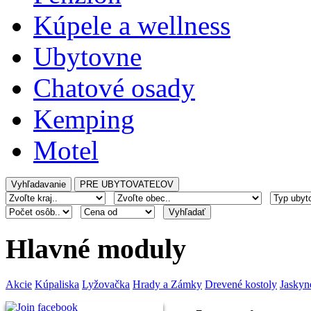
Kúpele a wellness
Ubytovne
Chatové osady
Kemping
Motel
Hlavné moduly
Akcie
Kúpaliska
Lyžovačka
Hrady a Zámky
Drevené kostoly
Jaskyn