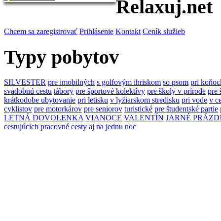
Relaxuj.net
Chcem sa zaregistrovať
Prihlásenie
Kontakt
Ceník služieb
Typy pobytov
SILVESTER
pre imobilných
s golfovým ihriskom
so psom
pri koňoc
svadobnú cestu
tábory
pre športové kolektívy
pre školy v prírode
pre 
krátkodobe ubytovanie
pri letisku
v lyžiarskom stredisku
pri vode
v c
cyklistov
pre motorkárov
pre seniorov
turistické
pre študentské partie
LETNÁ DOVOLENKA
VIANOCE
VALENTÍN
JARNÉ PRÁZD
cestujúcich
pracovné cesty
aj na jednu noc