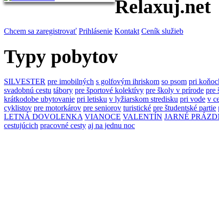
Relaxuj.net
Chcem sa zaregistrovať
Prihlásenie
Kontakt
Ceník služieb
Typy pobytov
SILVESTER
pre imobilných
s golfovým ihriskom
so psom
pri koňoc
svadobnú cestu
tábory
pre športové kolektívy
pre školy v prírode
pre 
krátkodobe ubytovanie
pri letisku
v lyžiarskom stredisku
pri vode
v c
cyklistov
pre motorkárov
pre seniorov
turistické
pre študentské partie
LETNÁ DOVOLENKA
VIANOCE
VALENTÍN
JARNÉ PRÁZD
cestujúcich
pracovné cesty
aj na jednu noc