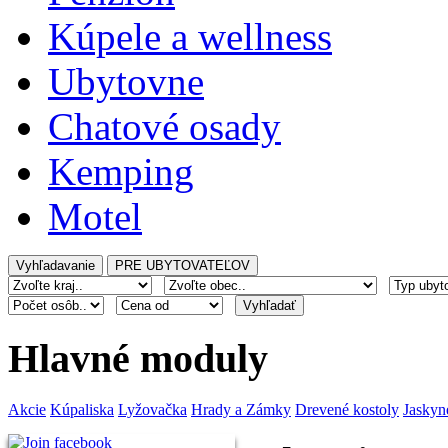
Kúpele a wellness
Ubytovne
Chatové osady
Kemping
Motel
Hlavné moduly
Akcie
Kúpaliska
Lyžovačka
Hrady a Zámky
Drevené kostoly
Jaskyn