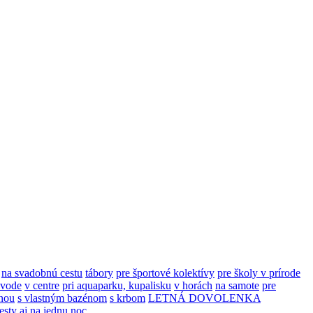
na svadobnú cestu
tábory
pre športové kolektívy
pre školy v prírode
 vode
v centre
pri aquaparku, kupalisku
v horách
na samote
pre
nou
s vlastným bazénom
s krbom
LETNÁ DOVOLENKA
esty
aj na jednu noc