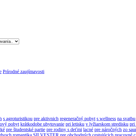
e
Prírodné zaujímavosti
h
s agroturistikou
pre aktivnich
regeneračný pobyt
s wellness
na svatbu
ový pobyt
krátkodobe ubytovanie
pri letisku
v lyžiarskom stredisku
pri
cké
pre študentské partie
pre rodiny s deťmi
lacné
pre náročných
zo sau
 dvoch
romantika
SILVESTER
pre obchodných cestujúcich
pracovné c