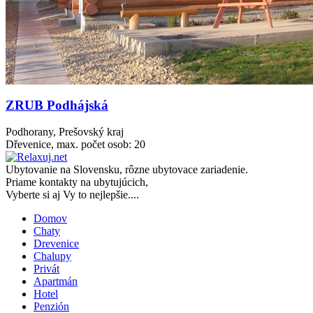
ZRUB Podhájská
Podhorany, Prešovský kraj
Dřevenice, max. počet osob: 20
Ubytovanie na
Slovensku
, rôzne ubytovace zariadenie.
Priame kontakty na ubytujúcich,
Vyberte si aj Vy to nejlepšie....
Domov
Chaty
Drevenice
Chalupy
Privát
Apartmán
Hotel
Penzión