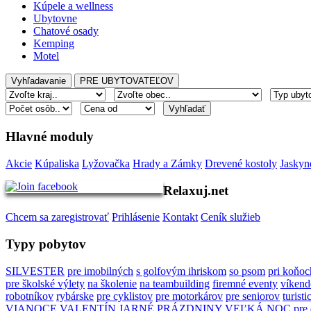
Kúpele a wellness
Ubytovne
Chatové osady
Kemping
Motel
Hlavné moduly
Akcie
Kúpaliska
Lyžovačka
Hrady a Zámky
Drevené kostoly
Jaskyn
Relaxuj.net
Chcem sa zaregistrovať
Prihlásenie
Kontakt
Ceník služieb
Typy pobytov
SILVESTER
pre imobilných
s golfovým ihriskom
so psom
pri koňoc
pre školské výlety
na školenie
na teambuilding
firemné eventy
víkend
robotníkov
rybárske
pre cyklistov
pre motorkárov
pre seniorov
turisti
VIANOCE
VALENTÍN
JARNÉ PRÁZDNINY
VEĽKÁ NOC
pre