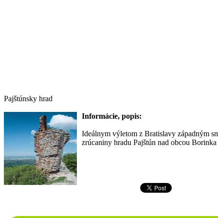
Pajštúnsky hrad
Informácie, popis:
Ideálnym výletom z Bratislavy západným sm
zrúcaniny hradu Pajštún nad obcou Borinka