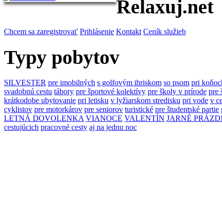
Relaxuj.net
Chcem sa zaregistrovať
Prihlásenie
Kontakt
Ceník služieb
Typy pobytov
SILVESTER
pre imobilných
s golfovým ihriskom
so psom
pri koňoc
svadobnú cestu
tábory
pre športové kolektívy
pre školy v prírode
pre 
krátkodobe ubytovanie
pri letisku
v lyžiarskom stredisku
pri vode
v c
cyklistov
pre motorkárov
pre seniorov
turistické
pre študentské partie
LETNÁ DOVOLENKA
VIANOCE
VALENTÍN
JARNÉ PRÁZD
cestujúcich
pracovné cesty
aj na jednu noc