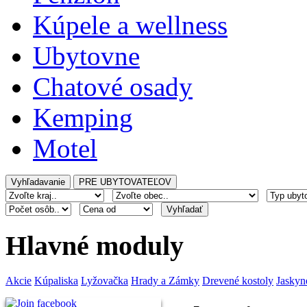
Kúpele a wellness
Ubytovne
Chatové osady
Kemping
Motel
Hlavné moduly
Akcie
Kúpaliska
Lyžovačka
Hrady a Zámky
Drevené kostoly
Jaskyn