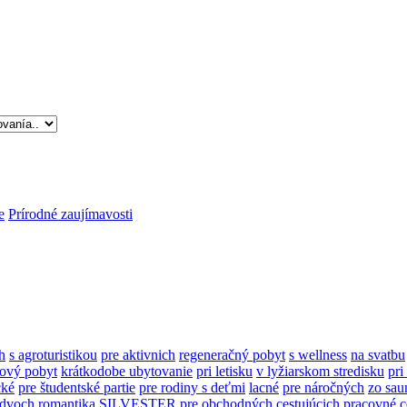
e
Prírodné zaujímavosti
h
s agroturistikou
pre aktivnich
regeneračný pobyt
s wellness
na svatbu
ový pobyt
krátkodobe ubytovanie
pri letisku
v lyžiarskom stredisku
pri
cké
pre študentské partie
pre rodiny s deťmi
lacné
pre náročných
zo sau
 dvoch
romantika
SILVESTER
pre obchodných cestujúcich
pracovné c