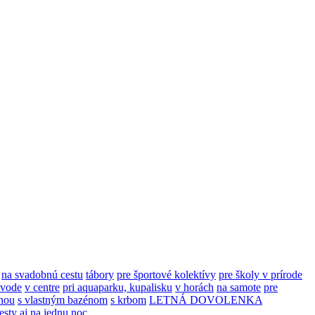
na svadobnú cestu
tábory
pre športové kolektívy
pre školy v prírode
 vode
v centre
pri aquaparku, kupalisku
v horách
na samote
pre
nou
s vlastným bazénom
s krbom
LETNÁ DOVOLENKA
esty
aj na jednu noc