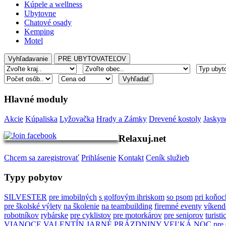
Kúpele a wellness
Ubytovne
Chatové osady
Kemping
Motel
Hlavné moduly
Akcie
Kúpaliska
Lyžovačka
Hrady a Zámky
Drevené kostoly
Jaskyn
Relaxuj.net
Chcem sa zaregistrovať
Prihlásenie
Kontakt
Ceník služieb
Typy pobytov
SILVESTER
pre imobilných
s golfovým ihriskom
so psom
pri koňoc
pre školské výlety
na školenie
na teambuilding
firemné eventy
víkend
robotníkov
rybárske
pre cyklistov
pre motorkárov
pre seniorov
turisti
VIANOCE
VALENTÍN
JARNÉ PRÁZDNINY
VEĽKÁ NOC
pre