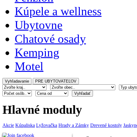
Kúpele a wellness
Ubytovne
Chatové osady
Kemping
Motel
Hlavné moduly
Akcie
Kúpaliska
Lyžovačka
Hrady a Zámky
Drevené kostoly
Jaskyn