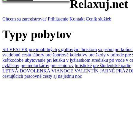
Relaxuj.net
Chcem sa zaregistrovať
Prihlásenie
Kontakt
Ceník služieb
Typy pobytov
SILVESTER
pre imobilných
s golfovým ihriskom
so psom
pri koňoc
svadobnú cestu
tábory
pre športové kolektívy
pre školy v prírode
pre 
krátkodobe ubytovanie
pri letisku
v lyžiarskom stredisku
pri vode
v c
cyklistov
pre motorkárov
pre seniorov
turistické
pre študentské partie
LETNÁ DOVOLENKA
VIANOCE
VALENTÍN
JARNÉ PRÁZD
cestujúcich
pracovné cesty
aj na jednu noc