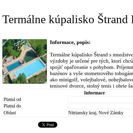
Termálne kúpalisko Štrand
Informace, popis:
Termálne kúpalisko Štrand s množstvo
výzdoby je určené pre tých, ktorí chc
spojiť opaľovanie s pohybom. Príjemn
bazénov a vyše stometrového tobogán
ako minigolf, volejbalové, nohejbalové
tenisové dvorce, stolný tenis i obrie š
Informace
Platná od
Platná do
Oblast
Nitriansky kraj, Nové Zámky