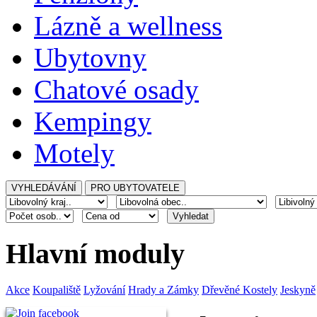
Lázně a wellness
Ubytovny
Chatové osady
Kempingy
Motely
Hlavní moduly
Akce
Koupaliště
Lyžování
Hrady a Zámky
Dřevěné Kostely
Jeskyně