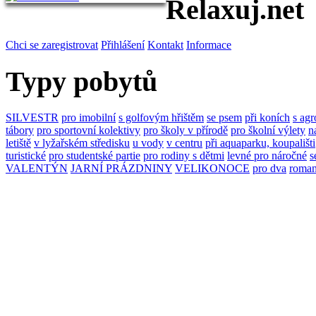
Relaxuj.net
Chci se zaregistrovat
Přihlášení
Kontakt
Informace
Typy pobytů
SILVESTR
pro imobilní
s golfovým hřištěm
se psem
při koních
s agr
tábory
pro sportovní kolektivy
pro školy v přírodě
pro školní výlety
n
letiště
v lyžařském středisku
u vody
v centru
při aquaparku, koupališti
turistické
pro studentské partie
pro rodiny s dětmi
levné
pro náročné
s
VALENTÝN
JARNÍ PRÁZDNINY
VELIKONOCE
pro dva
roman